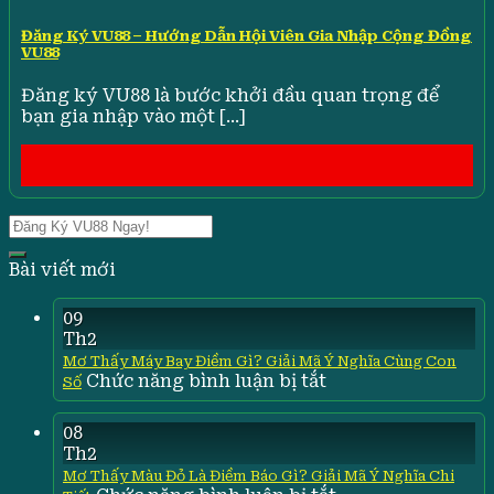
Đăng Ký VU88 – Hướng Dẫn Hội Viên Gia Nhập Cộng Đồng
VU88
Đăng ký VU88 là bước khởi đầu quan trọng để
bạn gia nhập vào một [...]
03
Th3
Bài viết mới
09
Th2
Mơ Thấy Máy Bay Điềm Gì? Giải Mã Ý Nghĩa Cùng Con
ở
Chức năng bình luận bị tắt
Số
Mơ
Thấy
08
Máy
Th2
Bay
Mơ Thấy Màu Đỏ Là Điềm Báo Gì? Giải Mã Ý Nghĩa Chi
Điềm