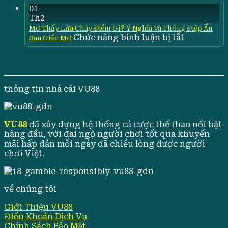
Thấy
Cùng
01
Nghĩa
Lựu
Con
Th2
Chi
Đạn
Số
Tiết
Mơ Thấy Lửa Cháy Điềm Gì? Ý Nghĩa Và Thông Điệp Ẩn
Điềm
ở
Chức năng bình luận bị tắt
Và
Sau Giấc Mơ
Gì?
Mơ
Con
Ý
Thấy
Số
Nghĩa
Lửa
May
Thông
Cháy
Mắn
Điệp
Điềm
thông tin nhà cái VU88
Ẩn
Gì?
Sau
Ý
Giấc
Nghĩa
Mơ
Và
VU88
đã xây dựng hệ thống cá cược thể thao nổi bật
Thông
hàng đầu, với đãi ngộ người chơi tốt qua khuyến
Điệp
mãi hấp dẫn mỗi ngày đã chiều lòng được người
Ẩn
chơi Việt.
Sau
Giấc
Mơ
về chúng tôi
Giới Thiệu VU88
Điều Khoản Dịch Vụ
Chính Sách Bảo Mật