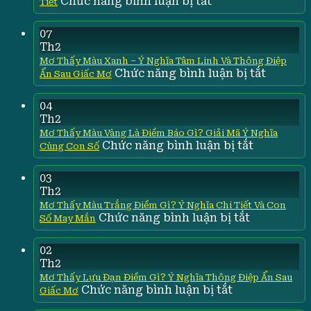
ở
Chức năng bình luận bị tắt
Tiết
Gì?
Mơ
Giải
Thấy
07
Mã
Màu
Th2
Ý
Đỏ
Nghĩa
Mơ Thấy Màu Xanh – Ý Nghĩa Tâm Linh Và Thông Điệp
Là
ở
Chức năng bình luận bị tắt
Cùng
Ẩn Sau Giấc Mơ
Điềm
Mơ
Con
Báo
Thấy
Số
04
Gì?
Màu
Th2
Giải
Xanh
Mã
Mơ Thấy Màu Vàng Là Điềm Báo Gì? Giải Mã Ý Nghĩa
–
ở
Chức năng bình luận bị tắt
Ý
Cùng Con Số
Ý
Mơ
Nghĩa
Nghĩa
Thấy
Chi
03
Tâm
Màu
Tiết
Th2
Linh
Vàng
Và
Mơ Thấy Màu Trắng Điềm Gì? Ý Nghĩa Chi Tiết Và Con
Là
ở
Chức năng bình luận bị tắt
Thông
Số May Mắn
Điềm
Mơ
Điệp
Báo
Thấy
Ẩn
02
Gì?
Màu
Sau
Th2
Giải
Trắng
Giấc
Mã
Mơ Thấy Lựu Đạn Điềm Gì? Ý Nghĩa Thông Điệp Ẩn Sau
Điềm
Mơ
ở
Chức năng bình luận bị tắt
Ý
Giấc Mơ
Gì?
Mơ
Nghĩa
Ý