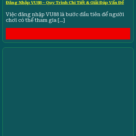
Đăng Nhập VU88 – Quy Trình Chi Tiết & Giải Đáp Vấn Đề
Việc đăng nhập VU88 là bước đầu tiên để người
chơi có thể tham gia [...]
03
Th3