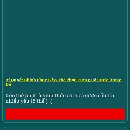
Bí Quyết Chinh Phục Kèo Thẻ Phạt Trong Cá Cược Bóng
Đá
Kèo thẻ phạt là hình thức chơi cá cược cần tới
nhiều yếu tố thể [...]
10
Th6